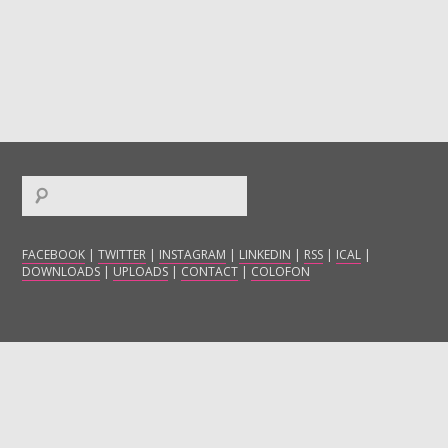
FACEBOOK
|
TWITTER
|
INSTAGRAM
|
LINKEDIN
|
RSS
|
ICAL
|
DOWNLOADS
|
UPLOADS
|
CONTACT
|
COLOFON