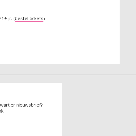
1+ jr. (
bestel tickets
)
wartier nieuwsbrief?
k.