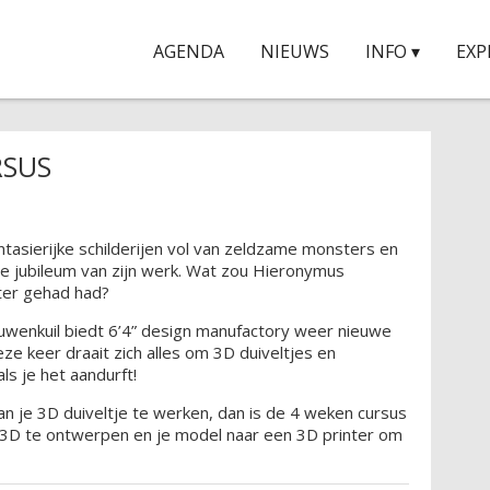
AGENDA
NIEUWS
INFO ▾
EXP
RSUS
tasierijke schilderijen vol van zeldzame monsters en
rige jubileum van zijn werk. Wat zou Hieronymus
ter gehad had?
wenkuil biedt 6’4” design manufactory weer nieuwe
e keer draait zich alles om 3D duiveltjes en
s je het aandurft!
an je 3D duiveltje te werken, dan is de 4 weken cursus
 in 3D te ontwerpen en je model naar een 3D printer om