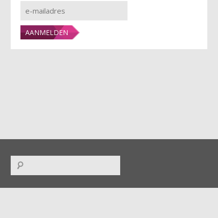
FACEBOOK
|
TWITTER
|
INSTAGRAM
|
LINKEDIN
|
RSS
|
ICAL
|
DOWNLOADS
|
UPLOADS
|
CONTACT
|
COLOFON