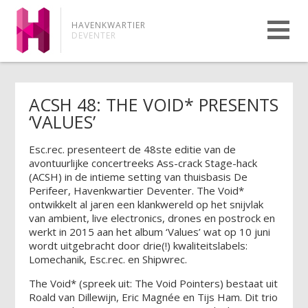
HAVENKWARTIER
DEVENTER
ACSH 48: THE VOID* PRESENTS
‘VALUES’
Esc.rec. presenteert de 48ste editie van de
avontuurlijke concertreeks Ass-crack Stage-hack
(ACSH) in de intieme setting van thuisbasis De
Perifeer, Havenkwartier Deventer. The Void*
ontwikkelt al jaren een klankwereld op het snijvlak
van ambient, live electronics, drones en postrock en
werkt in 2015 aan het album ‘Values’ wat op 10 juni
wordt uitgebracht door drie(!) kwaliteitslabels:
Lomechanik, Esc.rec. en Shipwrec.
The Void* (spreek uit: The Void Pointers) bestaat uit
Roald van Dillewijn, Eric Magnée en Tijs Ham. Dit trio