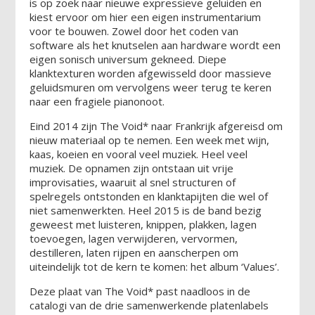
is op zoek naar nieuwe expressieve geluiden en
kiest ervoor om hier een eigen instrumentarium
voor te bouwen. Zowel door het coden van
software als het knutselen aan hardware wordt een
eigen sonisch universum gekneed. Diepe
klanktexturen worden afgewisseld door massieve
geluidsmuren om vervolgens weer terug te keren
naar een fragiele pianonoot.
Eind 2014 zijn The Void* naar Frankrijk afgereisd om
nieuw materiaal op te nemen. Een week met wijn,
kaas, koeien en vooral veel muziek. Heel veel
muziek. De opnamen zijn ontstaan uit vrije
improvisaties, waaruit al snel structuren of
spelregels ontstonden en klanktapijten die wel of
niet samenwerkten. Heel 2015 is de band bezig
geweest met luisteren, knippen, plakken, lagen
toevoegen, lagen verwijderen, vervormen,
destilleren, laten rijpen en aanscherpen om
uiteindelijk tot de kern te komen: het album ‘Values’.
Deze plaat van The Void* past naadloos in de
catalogi van de drie samenwerkende platenlabels