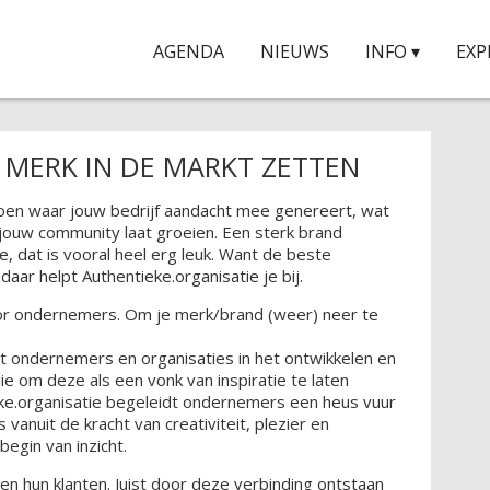
AGENDA
NIEUWS
INFO ▾
EXP
E MERK IN DE MARKT ZETTEN
doen waar jouw bedrijf aandacht mee genereert, wat
 jouw community laat groeien. Een sterk brand
, dat is vooral heel erg leuk. Want de beste
 daar helpt Authentieke.organisatie je bij.
voor ondernemers. Om je merk/brand (weer) neer te
t ondernemers en organisaties in het ontwikkelen en
e om deze als een vonk van inspiratie te laten
eke.organisatie begeleidt ondernemers een heus vuur
s vanuit de kracht van creativiteit, plezier en
egin van inzicht.
 en hun klanten. Juist door deze verbinding ontstaan