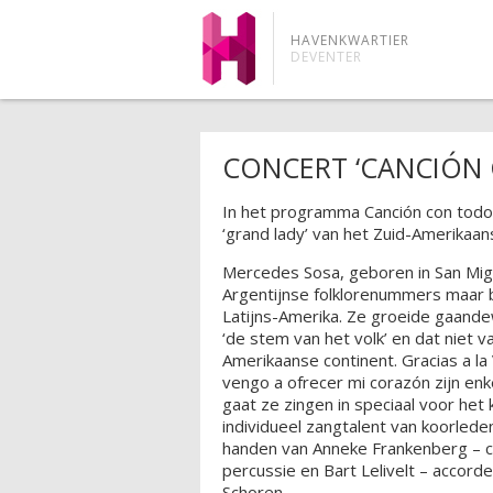
HAVENKWARTIER
DEVENTER
CONCERT ‘CANCIÓN
In het programma Canción con tod
‘grand lady’ van het Zuid-Amerikaan
Mercedes Sosa, geboren in San Migu
Argentijnse folklorenummers maar br
Latijns-Amerika. Ze groeide gaande
‘de stem van het volk’ en dat niet 
Amerikaanse continent. Gracias a la
vengo a ofrecer mi corazón zijn enk
gaat ze zingen in speciaal voor he
individueel zangtalent van koorleden
handen van Anneke Frankenberg – co
percussie en Bart Lelivelt – accord
Schoren.