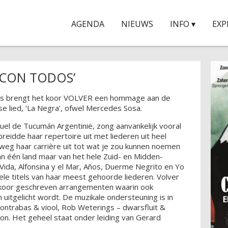
AGENDA
NIEUWS
INFO ▾
EXP
 CON TODOS’
os brengt het koor VOLVER een hommage aan de
se lied, ‘La Negra’, ofwel Mercedes Sosa.
el de Tucumán Argentinië, zong aanvankelijk vooral
eidde haar repertoire uit met liederen uit heel
weg haar carrière uit tot wat je zou kunnen noemen
van één land maar van het hele Zuid- en Midden-
 Vida, Alfonsina y el Mar, Años, Duerme Negrito en Yo
ele titels van haar meest gehoorde liederen. Volver
t koor geschreven arrangementen waarin ook
 uitgelicht wordt. De muzikale ondersteuning is in
ntrabas & viool, Rob Weterings – dwarsfluit &
eon. Het geheel staat onder leiding van Gerard