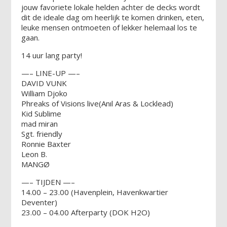
jouw favoriete lokale helden achter de decks wordt
dit de ideale dag om heerlijk te komen drinken, eten,
leuke mensen ontmoeten of lekker helemaal los te
gaan.
14 uur lang party!
—– LINE-UP —–
DAVID VUNK
William Djoko
Phreaks of Visions live(Anıl Aras & Locklead)
Kid Sublime
mad miran
Sgt. friendly
Ronnie Baxter
Leon B.
MANGØ
—– TIJDEN —–
14.00 – 23.00 (Havenplein, Havenkwartier
Deventer)
23.00 – 04.00 Afterparty (DOK H2O)