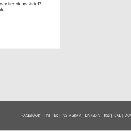
wartier nieuwsbrief?
k.
FACEBOOK
|
TWITTER
|
INSTAGRAM
|
LINKEDIN
|
RSS
|
ICAL
|
DO