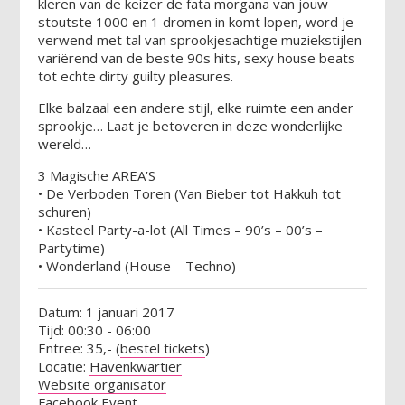
kleren van de keizer de fata morgana van jouw
stoutste 1000 en 1 dromen in komt lopen, word je
verwend met tal van sprookjesachtige muziekstijlen
variërend van de beste 90s hits, sexy house beats
tot echte dirty guilty pleasures.
Elke balzaal een andere stijl, elke ruimte een ander
sprookje… Laat je betoveren in deze wonderlijke
wereld…
3 Magische AREA’S
• De Verboden Toren (Van Bieber tot Hakkuh tot
schuren)
• Kasteel Party-a-lot (All Times – 90’s – 00’s –
Partytime)
• Wonderland (House – Techno)
Datum: 1 januari 2017
Tijd: 00:30 - 06:00
Entree: 35,- (
bestel tickets
)
Locatie:
Havenkwartier
Website organisator
Facebook Event