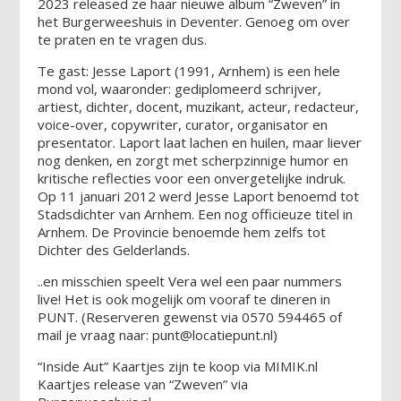
2023 released ze haar nieuwe album “Zweven” in
het Burgerweeshuis in Deventer. Genoeg om over
te praten en te vragen dus.
Te gast: Jesse Laport (1991, Arnhem) is een hele
mond vol, waaronder: gediplomeerd schrijver,
artiest, dichter, docent, muzikant, acteur, redacteur,
voice-over, copywriter, curator, organisator en
presentator. Laport laat lachen en huilen, maar liever
nog denken, en zorgt met scherpzinnige humor en
kritische reflecties voor een onvergetelijke indruk.
Op 11 januari 2012 werd Jesse Laport benoemd tot
Stadsdichter van Arnhem. Een nog officieuze titel in
Arnhem. De Provincie benoemde hem zelfs tot
Dichter des Gelderlands.
..en misschien speelt Vera wel een paar nummers
live! Het is ook mogelijk om vooraf te dineren in
PUNT. (Reserveren gewenst via 0570 594465 of
mail je vraag naar: punt@locatiepunt.nl)
“Inside Aut” Kaartjes zijn te koop via MIMIK.nl
Kaartjes release van “Zweven” via