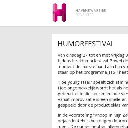
HAVENKWARTIER
DEVENTER
HUMORFESTIVAL
Van dinsdag 27 tot en met vrijdag 
tijdens het Humorfestival. Zowel d
moment de laatste hand aan hun voor
staan op het programma. JTS Theate
“Foe young Haai!” speelt zich af in
Hoe ongemakkelijk wordt het als he
gebeurt er in die keuken en hoe vies
Vanuit improvisatie is een snelle e
gespeeld door de productieklas van
In de voorstelling “Knoop In Mijn Z
bejaardentehuis hun dagen doorbreng
meer. De oudjes hebben alleen elk