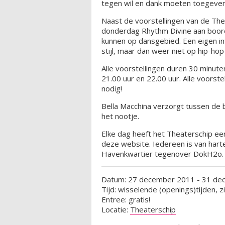
tegen wil en dank moeten toegeven 
Naast de voorstellingen van de Th
donderdag Rhythm Divine aan boord!
kunnen op dansgebied. Een eigen in
stijl, maar dan weer niet op hip-ho
Alle voorstellingen duren 30 minute
21.00 uur en 22.00 uur. Alle voorste
nodig!
Bella Macchina verzorgt tussen de b
het nootje.
Elke dag heeft het Theaterschip e
deze website. Iedereen is van hart
Havenkwartier tegenover DokH2o.
Datum: 27 december 2011 - 31 de
Tijd: wisselende (openings)tijden, z
Entree: gratis!
Locatie:
Theaterschip