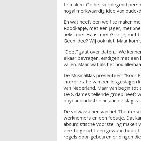
te maken. Op het verplegend person
nogal merkwaardig idee van oude-
En wat heeft een wolf te maken me
Roodkapje, met een jager, met Sne
heks, met Hans, met Grietje, met 
Geen idee? Wij ook niet! Maar kom v
“Deet” gaat over daten… We kennen h
elkaar bevragen, eindigen met een k
vallen. Maar wat als het nou allema
De Musicalklas presenteert “Koor E
interpretatie van een losgeslagen k
van Nederland. Maar van begin tot e
De 8 dames tellende groep heeft wei
boybandindustrie nu aan de slag is a
De volwassenen van het Theaterschi
werknemers en een feestje. Dat kan
absurdistische voorstelling maken 
eerste gezicht een gewoon bedrijf 
regels door gebeuren er dingen die 