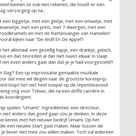
eel kunnen ze ook niet rekenen, die houdt er een
dag-verzorging op na…
t een biggetje, met een geitje, met een omaatje, met
euwwitje, met een prins, met 7 dwergen, met een
broodkruimels en met de Rattenvanger van Hamelen?
ooral kijken naar “De Wolf En De Appel”!
et allemaal: een gezellig hapje, een drankje, gelach,
us en dan tevreden al dan niet naast elkaar in slaap
al net even anders gaat dan dat je je had voorgesteld?!
n Slag”! Een op improvisatie gemaakte muzikale
oor dat mee wil dingen naar de grootste korenprijs
ind loopt het niet heel soepel op de repetitieavond.
nig oog voor Tobias, die na een doffe carrière in
ls koordirigent.
p spelen “Umami”. Ingrediënten: een directeur,
 niet anders dan goed gaan zou je denken. In deze
we kennis met het nieuwe bedrijf Umami. Op het
die een nieuwe start gaat maken. Maar tussen de
je liever niet mee zou willen maken. Toch zal iedereen