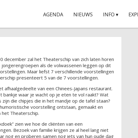
AGENDA
NIEUWS
INFO ▾
EXP
30 december zal het Theaterschip van zich laten horen
e jongerengroepen als de volwassenen leggen op dit
stellingen. Maar liefst 7 verschillende voorstellingen
rschip presenteert 5 van de 7 voorstellingen.
 het afhaalgedeelte van een Chinees-Japans restaurant.
t bankje waar je wacht op je eten te vol raakt? Wat
 zijn die chipjes die in het mandje op de tafel staan?
n humoristische voorstelling ontstaan, gemaakt en
 het Theaterschip.
akdoek” zien we hoe de cliënten van een
en. Bezoek van familie krijgen ze al heel lang niet
aar nog en proberen samen nog iets van hun oude dag