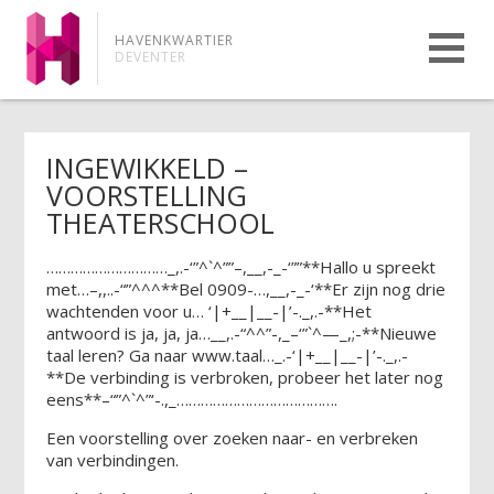
HAVENKWARTIER
DEVENTER
INGEWIKKELD –
VOORSTELLING
THEATERSCHOOL
…………………………_,.-‘”^`^””–,__,-_-‘””**Hallo u spreekt
met…–,,..-“”^^^**Bel 0909-…,__,-_-‘**Er zijn nog drie
wachtenden voor u… ‘|+__|__-|’-._,.-**Het
antwoord is ja, ja, ja…__,.-“^^”-,_–‘”`^—_,;-**Nieuwe
taal leren? Ga naar www.taal…_.-‘|+__|__-|’-._,.-
**De verbinding is verbroken, probeer het later nog
eens**–“”^`^”‘-.,_………………………………….
Een voorstelling over zoeken naar- en verbreken
van verbindingen.