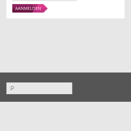
FACEBOOK
|
TWITTER
|
INSTAGRAM
|
LINKEDIN
|
RSS
|
ICAL
|
DOWNLOADS
|
UPLOADS
|
CONTACT
|
COLOFON