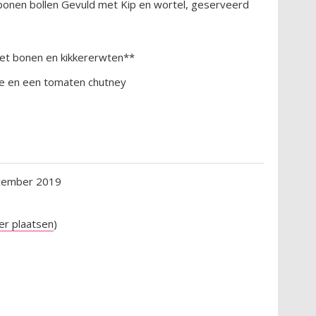
 bonen bollen Gevuld met Kip en wortel, geserveerd
met bonen en kikkererwten**
de en een tomaten chutney
cember 2019
er plaatsen
)