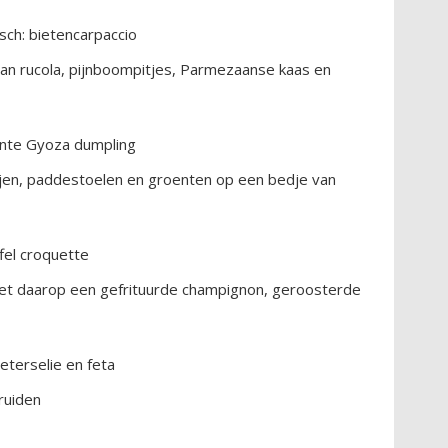
sch: bietencarpaccio
an rucola, pijnboompitjes, Parmezaanse kaas en
ente Gyoza dumpling
ijen, paddestoelen en groenten op een bedje van
ffel croquette
met daarop een gefrituurde champignon, geroosterde
peterselie en feta
ruiden