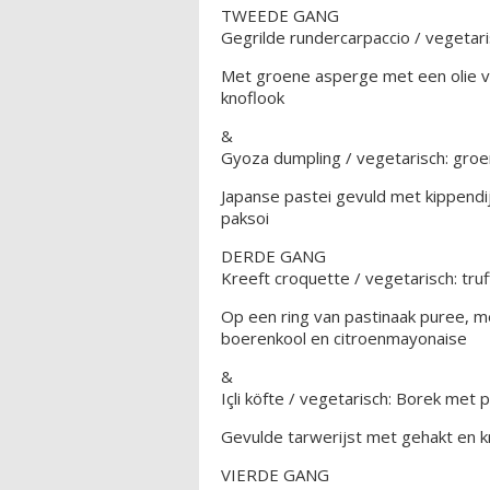
TWEEDE GANG
Gegrilde rundercarpaccio / vegetari
Met groene asperge met een olie v
knoflook
&
Gyoza dumpling / vegetarisch: gro
Japanse pastei gevuld met kippend
paksoi
DERDE GANG
Kreeft croquette / vegetarisch: tru
Op een ring van pastinaak puree, 
boerenkool en citroenmayonaise
&
Içli köfte / vegetarisch: Borek met 
Gevulde tarwerijst met gehakt en k
VIERDE GANG