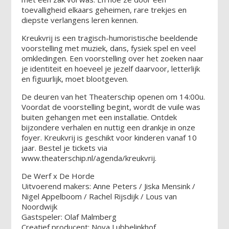
toevalligheid elkaars geheimen, rare trekjes en
diepste verlangens leren kennen.
Kreukvrij is een tragisch-humoristische beeldende
voorstelling met muziek, dans, fysiek spel en veel
omkledingen. Een voorstelling over het zoeken naar
je identiteit en hoeveel je jezelf daarvoor, letterlijk
en figuurlijk, moet blootgeven.
De deuren van het Theaterschip openen om 14:00u.
Voordat de voorstelling begint, wordt de vuile was
buiten gehangen met een installatie. Ontdek
bijzondere verhalen en nuttig een drankje in onze
foyer. Kreukvrij is geschikt voor kinderen vanaf 10
jaar. Bestel je tickets via
www.theaterschip.nl/agenda/kreukvrij.
De Werf x De Horde
Uitvoerend makers: Anne Peters / Jiska Mensink /
Nigel Appelboom / Rachel Rijsdijk / Lous van
Noordwijk
Gastspeler: Olaf Malmberg
Creatief producent: Nova Lubbelinkhof