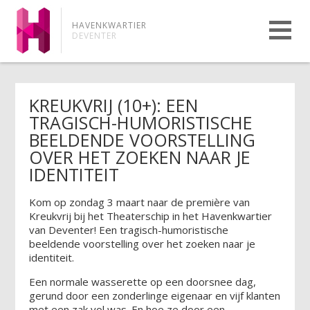
HAVENKWARTIER
DEVENTER
KREUKVRIJ (10+): EEN
TRAGISCH-HUMORISTISCHE
BEELDENDE VOORSTELLING
OVER HET ZOEKEN NAAR JE
IDENTITEIT
Kom op zondag 3 maart naar de première van
Kreukvrij bij het Theaterschip in het Havenkwartier
van Deventer! Een tragisch-humoristische
beeldende voorstelling over het zoeken naar je
identiteit.
Een normale wasserette op een doorsnee dag,
gerund door een zonderlinge eigenaar en vijf klanten
met een zak vol was. En hoe ze door een