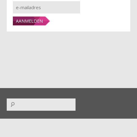
FACEBOOK
|
TWITTER
|
INSTAGRAM
|
LINKEDIN
|
RSS
|
ICAL
|
DOWNLOADS
|
UPLOADS
|
CONTACT
|
COLOFON