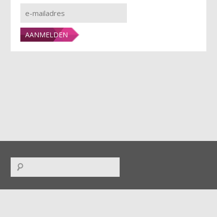
FACEBOOK
|
TWITTER
|
INSTAGRAM
|
LINKEDIN
|
RSS
|
ICAL
|
DOWNLOADS
|
UPLOADS
|
CONTACT
|
COLOFON