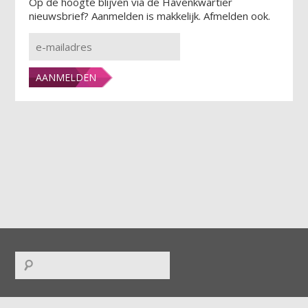
Op de hoogte blijven via de Havenkwartier
nieuwsbrief? Aanmelden is makkelijk. Afmelden ook.
FACEBOOK
|
TWITTER
|
INSTAGRAM
|
LINKEDIN
|
RSS
|
ICAL
|