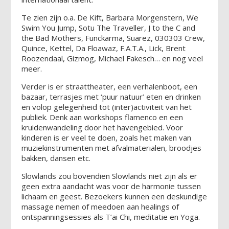
Te zien zijn o.a. De Kift, Barbara Morgenstern, We
Swim You Jump, Sotu The Traveller, J to the C and
the Bad Mothers, Funckarma, Suarez, 030303 Crew,
Quince, Kettel, Da Floawaz, F.A.T.A., Lick, Brent
Roozendaal, Gizmog, Michael Fakesch… en nog veel
meer.
Verder is er straattheater, een verhalenboot, een
bazaar, terrasjes met ‘puur natuur’ eten en drinken
en volop gelegenheid tot (inter)activiteit van het
publiek. Denk aan workshops flamenco en een
kruidenwandeling door het havengebied. Voor
kinderen is er veel te doen, zoals het maken van
muziekinstrumenten met afvalmaterialen, broodjes
bakken, dansen etc.
Slowlands zou bovendien Slowlands niet zijn als er
geen extra aandacht was voor de harmonie tussen
lichaam en geest. Bezoekers kunnen een deskundige
massage nemen of meedoen aan healings of
ontspanningsessies als T’ai Chi, meditatie en Yoga.