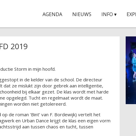
AGENDA
NIEUWS
INFO ▾
EXP
FD 2019
uctie Storm in mijn hoofd.
ggestopt in de kelder van de school. De directeur
dt dat ze mislukt zijn door gebrek aan intelligentie,
choonheid bij elkaar gezet. De klas wordt met harde
line opgelegd. Tucht en regelmaat wordt de maat.
ningen worden niet getolereerd.
d op de roman ‘Bint’ van F. Bordewijk) vertelt het
slagwerk en Urban Dance krijgt de klas een eigen vorm
chtsstrijd aan tussen chaos en tucht, tussen