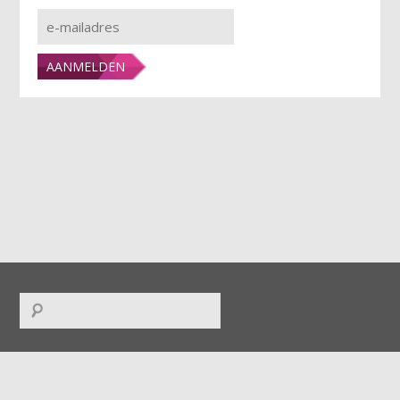
FACEBOOK
|
TWITTER
|
INSTAGRAM
|
LINKEDIN
|
RSS
|
ICAL
|
DOWNLOADS
|
UPLOADS
|
CONTACT
|
COLOFON