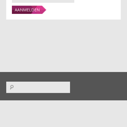
FACEBOOK
|
TWITTER
|
INSTAGRAM
|
LINKEDIN
|
RSS
|
ICAL
|
DOWNLOADS
|
UPLOADS
|
CONTACT
|
COLOFON