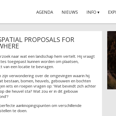
AGENDA
NIEUWS
INFO ▾
EXP
PATIAL PROPOSALS FOR
WHERE
erzoek naar wat een landschap hem vertelt. Hij vraagt
ettes toegepast kunnen worden om plaatsen,
t van een locatie te bevragen.
in zijn verwondering over de omgevingen waarin hij
 uit bestaan, bomen, heuvels, gebouwen en bochten
gen iets en roepen vragen op: ‘Wat bevindt zich achter
k op die heuvel sta? Wat zou er in dit gebouw
ond’?
perfecte aanknopingspunten om verschillende
stellen te doen.