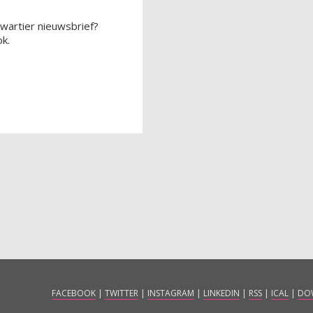
wartier nieuwsbrief?
k.
FACEBOOK
|
TWITTER
|
INSTAGRAM
|
LINKEDIN
|
RSS
|
ICAL
|
DO