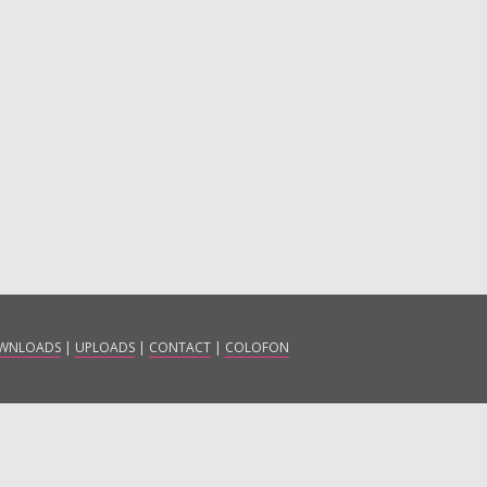
WNLOADS
|
UPLOADS
|
CONTACT
|
COLOFON