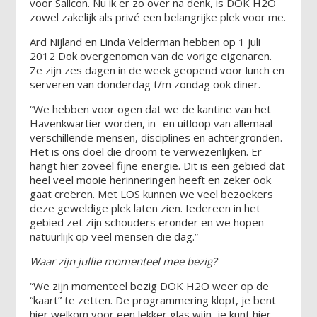
voor Sallcon. Nu ik er zo over na denk, is DOK H2O
zowel zakelijk als privé een belangrijke plek voor me.
Ard Nijland en Linda Velderman hebben op 1 juli
2012 Dok overgenomen van de vorige eigenaren.
Ze zijn zes dagen in de week geopend voor lunch en
serveren van donderdag t/m zondag ook diner.
“We hebben voor ogen dat we de kantine van het
Havenkwartier worden, in- en uitloop van allemaal
verschillende mensen, disciplines en achtergronden.
Het is ons doel die droom te verwezenlijken. Er
hangt hier zoveel fijne energie. Dit is een gebied dat
heel veel mooie herinneringen heeft en zeker ook
gaat creëren. Met LOS kunnen we veel bezoekers
deze geweldige plek laten zien. Iedereen in het
gebied zet zijn schouders eronder en we hopen
natuurlijk op veel mensen die dag.”
Waar zijn jullie momenteel mee bezig?
“We zijn momenteel bezig DOK H2O weer op de
“kaart” te zetten. De programmering klopt, je bent
hier welkom voor een lekker glas wijn, je kunt hier