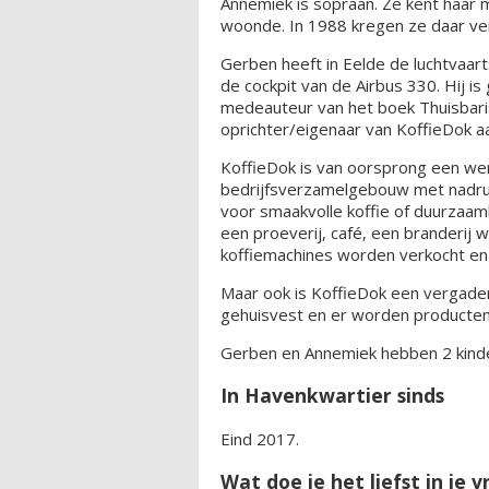
Annemiek is sopraan. Ze kent haar 
woonde. In 1988 kregen ze daar ver
Gerben heeft in Eelde de luchtvaarts
de cockpit van de Airbus 330. Hij is
medeauteur van het boek Thuisbari
oprichter/eigenaar van KoffieDok a
KoffieDok is van oorsprong een wer
bedrijfsverzamelgebouw met nadruk 
voor smaakvolle koffie of duurzaamh
een proeverij, café, een branderij
koffiemachines worden verkocht e
Maar ook is KoffieDok een vergader
gehuisvest en er worden producten
Gerben en Annemiek hebben 2 kinder
In Havenkwartier sinds
Eind 2017.
Wat doe je het liefst in je vr