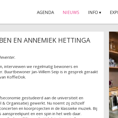
AGENDA
NIEUWS
INFO ▾
EXP
RBEN EN ANNEMIEK HETTINGA
Deventer.
en, interviewen we regelmatig bewoners en
. Buurtbewoner Jan-Willem Seip is in gesprek geraakt
van KoffieDok.
fseconomie gestudeerd aan de universiteit en
 & Organisatie) gewerkt. Nu noemt zij zichzelf
concerten en koorprojecten in de klassieke muziek. Bij
s aanspreekpunt en een spin in het web daar.