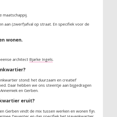
de maatschappij.
n aan (zwerf)afval op straat. En specifiek voor de
men wonen.
Deense architect
Bjarke Ingels
.
enkwartier?
enkwartier stond: het duurzaam en creatief
goed. Daar hebben we ons steentje aan bijgedragen
s Annemiek en Gerben.
kwartier eruit?
 en Gerben vindt de mix tussen werken en wonen fijn.
armee Deventer en dan specifiek het Havenkwartier