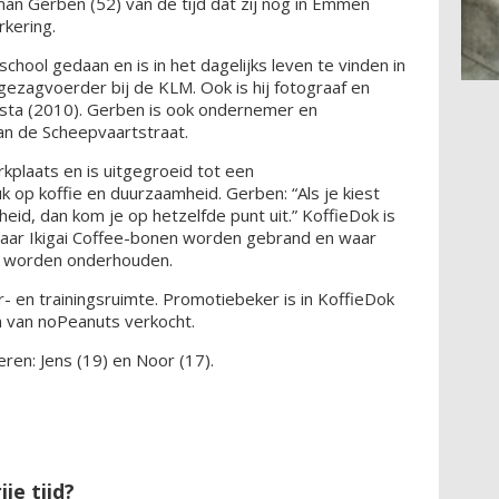
man Gerben (52) van de tijd dat zij nog in Emmen
kering.
chool gedaan en is in het dagelijks leven te vinden in
 gezagvoerder bij de KLM. Ook is hij fotograaf en
sta (2010). Gerben is ook ondernemer en
an de Scheepvaartstraat.
kplaats en is uitgegroeid tot een
op koffie en duurzaamheid. Gerben: “Als je kiest
eid, dan kom je op hetzelfde punt uit.” KoffieDok is
 waar Ikigai Coffee-bonen worden gebrand en waar
n worden onderhouden.
- en trainingsruimte. Promotiebeker is in KoffieDok
 van noPeanuts verkocht.
en: Jens (19) en Noor (17).
ije tijd?