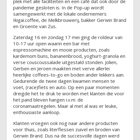
plek met alle faciliteiten en een café dat ook door de
pandemie gesloten is. In de Pop-up wordt
samengewerkt met de lokale ondernemers
Ikigai.coffee, de Melkbrouwerij, bakker Gerwin Brand
en Groente van Zus.
Zaterdag 16 en zondag 17 mei ging de roldeur van
10-17 uur open waarin een bar met
espressomachine en mooie producten, zoals
kardemom buns, bananenbrood, yoghurt-granola en
verse couscoussalade uitgestald stonden. Jolien,
Gerben en Jeroen maakten met verve allerlei
heerlijke coffees-to-go en boden ander lekkers aan.
Gedurende de twee dagen kwamen mensen te
voet, (race)fiets en auto. Op een paar momenten
dreigde het te druk te worden met klanten die voor
het pand bleven hangen i.v.m. de
coronamaatregelen. Maar al met al was er leuke,
enthousiaste aanloop.
Klanten vroegen ook nog naar andere producten
voor thuis, zoals literflessen zuivel en broden van
Gerwin Brand. Dus na de succesvolle dagen werd