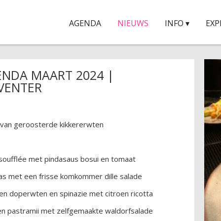
AGENDA
NIEUWS
INFO ▾
EXP
ENDA MAART 2024 |
VENTER
 van geroosterde kikkererwten
soufflée met pindasaus bosui en tomaat
s met een frisse komkommer dille salade
 doperwten en spinazie met citroen ricotta
n pastramii met zelfgemaakte waldorfsalade