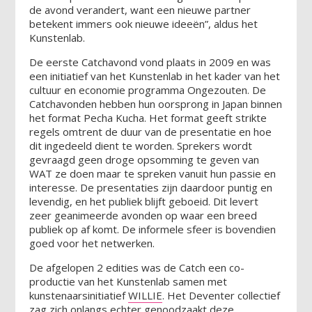
de avond verandert, want een nieuwe partner
betekent immers ook nieuwe ideeën”, aldus het
Kunstenlab.
De eerste Catchavond vond plaats in 2009 en was
een initiatief van het Kunstenlab in het kader van het
cultuur en economie programma Ongezouten. De
Catchavonden hebben hun oorsprong in Japan binnen
het format Pecha Kucha. Het format geeft strikte
regels omtrent de duur van de presentatie en hoe
dit ingedeeld dient te worden. Sprekers wordt
gevraagd geen droge opsomming te geven van
WAT ze doen maar te spreken vanuit hun passie en
interesse. De presentaties zijn daardoor puntig en
levendig, en het publiek blijft geboeid. Dit levert
zeer geanimeerde avonden op waar een breed
publiek op af komt. De informele sfeer is bovendien
goed voor het netwerken.
De afgelopen 2 edities was de Catch een co-
productie van het Kunstenlab samen met
kunstenaarsinitiatief
WILLIE
. Het Deventer collectief
zag zich onlangs echter genoodzaakt deze