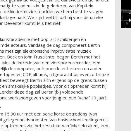
matig te vinden is in de gelederen van Kapitein
n de kindermuziek, durfden we hem best te vragen
 stage-hack. We zijn heel blij dat hij voor dit unieke
r Deventer komt! Mis het niet!
 kunstacademie met pop-art schilderijen en
emde acteurs. Vandaag de dag componeert Bertin
ns met zijn elektronische improvisatie muziek.
en, Beck en John Frusciante, begon Bertin met het
s. Met de intrede van een viersporenrecorder, een
ndelijk de computer, ontspoorde er het een en ander.
ze tapes en CDR albums, uitgebracht bij evenzo talloze
 artiest beweegt Bertin zich ergens op de grens tussen
en smakelijke popliedjes. Voor dit optreden komt hij
Eerder deze dag zal Bertin (bij voldoende
honic workshopgeven voor jong en oud (vanaf 10 jaar).
r
 15:30 uur met een serie korte optredens (van
l gelegenheidsorkesten van basisschool leerlingen uit
ze optredens zijn het resultaat van ‘Muziek raken’, een