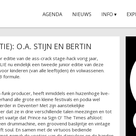
AGENDA
NIEUWS
INFO ▾
EXP
IE): O.A. STIJN EN BERTIN
 editie van de ass-crack stage-hack vorig jaar,
IE nu eindelijk een tweede junior editie van deze
voor kinderen (van alle leeftijden) én volwassenen.
3 formule.
o-funk producer, heeft inmiddels een huizenhoge live-
rhand alle grote en kleine festivals en podia wel
erder in Deventer! Met zijn aanstekelijke
ver dat ze in drie verschillende talen meezingen en tot
et vaatje dat Prince na Sign O’ The Times afsloot:
een drummachine, een groovend baslijntje en vintage
eft soul. En samen met de virtuoos bediende
j met gemak de voetjes van de dansvloer en de handen