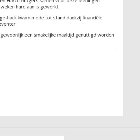
en Harco Rutgers samen voor deze leerlingen
 weken hard aan is gewerkt.
age-hack kwam mede tot stand dankzij financiële
venter.
 gewoonlijk een smakelijke maaltijd genuttigd worden