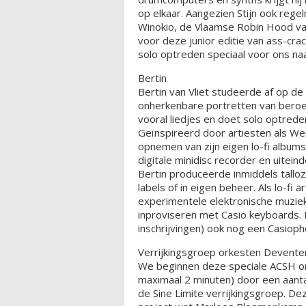
op elkaar. Aangezien Stijn ook regel
Winokio, de Vlaamse Robin Hood va
voor deze junior editie van ass-crack
solo optreden speciaal voor ons naa
Bertin
Bertin van Vliet studeerde af op de
onherkenbare portretten van bero
vooral liedjes en doet solo optrede
Geïnspireerd door artiesten als We
opnemen van zijn eigen lo-fi album
digitale minidisc recorder en uitei
Bertin produceerde inmiddels tallo
labels of in eigen beheer. Als lo-fi
experimentele elektronische muziek 
inproviseren met Casio keyboards. 
inschrijvingen) ook nog een Casiop
Verrijkingsgroep orkesten Devente
We beginnen deze speciale ACSH om
maximaal 2 minuten) door een aanta
de Sine Limite verrijkingsgroep. De