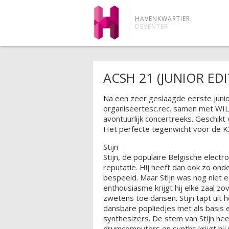
HAVENKWARTIER
DEVENTER
ACSH 21 (JUNIOR EDIT
Na een zeer geslaagde eerste junior
organiseertesc.rec. samen met WILL
avontuurlijk concertreeks. Geschikt 
Het perfecte tegenwicht voor de K
Stijn
Stijn, de populaire Belgische electr
reputatie. Hij heeft dan ook zo onde
bespeeld. Maar Stijn was nog niet e
enthousiasme krijgt hij elke zaal zo
zwetens toe dansen. Stijn tapt uit h
dansbare popliedjes met als basis 
synthesizers. De stem van Stijn he
drumcomputers en synths krijgt hi