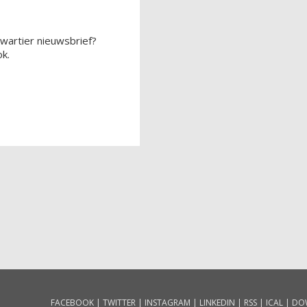
wartier nieuwsbrief?
k.
FACEBOOK
|
TWITTER
|
INSTAGRAM
|
LINKEDIN
|
RSS
|
ICAL
|
DO