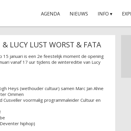
AGENDA
NIEUWS
INFO ▾
EXP
 & LUCY LUST WORST & FATA
p 15 januari is een 2e feestelijk moment de opening
nuari vanaf 17 uur tijdens de wintereditie van Lucy
:
rtogh Heys (wethouder cultuur) samen Marc Jan Ahne
ester Ommen
rd Cusveller voormalig programmaleider Cultuur en
!
ube
(Deventer hiphop)