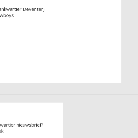
enkwartier Deventer)
cowboys
wartier nieuwsbrief?
k.