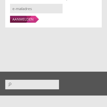
FACEBOOK
|
TWITTER
|
INSTAGRAM
|
LINKEDIN
|
RSS
|
ICAL
|
DOWNLOADS
|
UPLOADS
|
CONTACT
|
COLOFON